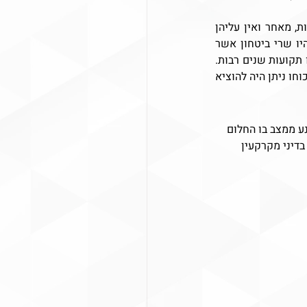
ברם, קיימים היתרי בנייה שאינם מבוססים על תב"עות או שמבוססים על תב"עות שאינן תקינות, מאחר ואין עליהן 
חתימת שר הביטחון האחראי על אישור תב"עות ביהודה ושומרון. מסיבות פוליטיות ואחרות, היו שרי ביטחון אשר 
סירבו לחתום על תב"עות במהלך כהונתם, ומחליפיהם הם אלו שנדרשו לחתום על תוכניות שהיו תקועות שנים רבות. 
 אישור התב"ע (מכוחו ניתן היה להוציא 
ע ממצב בו החלום 
דיני מקרקעין 