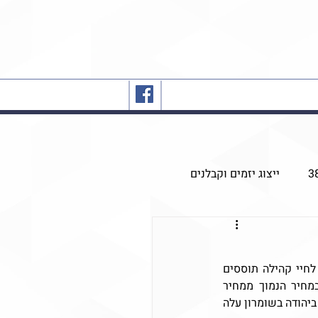
ייצוג יזמים וקבלנים
עבור רבים, רכישת בית באזור יהודה ושומרון יכול להיות פתרון אידאלי, הן בשל ברצון לעבור לחיי קהילה תוססים 
ועשירים, הצורך לשדרג את איכות החיים, והן בשל פוטנציאל הרווח הטמון ברכישת בית במחיר הנמוך ממחיר 
הממוצע בארץ, שהביקוש לו עולה בצורה משמעותית בשנים האחרונות. לא בכדי מספר הנפשות ביהודה בשומרון עלה 