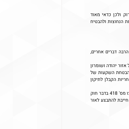
עם זאת, רכישת נכס באזור מהווה עסקה מסוכנת יותר מרכישת נכס אחר בתחומי הקו הירוק ולכן כדאי מאוד 
להסתייע מוקדם ככל האפשר בעורך דין מומחה לענייני מקרקעין באיו"ש לצורך עריכת הבדיקות הנחוצות ולהבטיח 
לא אחת אנחנו שומעים שדיני מדינת ישראל אינם חלים על אזור יהודה ושומרון. אבל, כמו הרבה דברים אחרים, 
ככלל, הדין החל הוא החוק הצבאי הישראלי אשר החיל בצו שורה ארוכה של חוקים ישראלים על אזור יהודה ושומרון 
(בכפוף לשינויים המחויבים), וביניהם חוק המכר (דירות) תשל"ג-1973 ו-חוק המכר (דירות) (הבטחת השקעות של 
רוכשי דירות) תשל"ה-1974, אשר באים להעניק לרכושי דירות מקבלן שורה של הגנות כגון אחריות הקבלן לתיקון 
לעומת זאת, חוקי התכנון והבנייה הישראלים אינם חלים ביהודה ושומרון ועל כן יש להזדקק לצו מס' 418 בדבר חוק 
תכנון ערים, כפרים ובנינים (יהודה ושומרון), בדיקת היתר הבנייה והתב"ע, כפי שנראה בהמשך, חייבת להתבצע לאור 