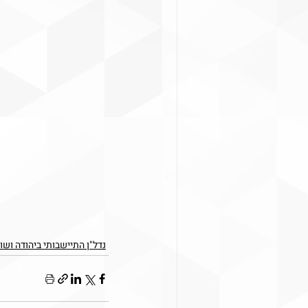
נדל"ן התיישבותי ביהודה ושו