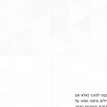
באופן טריוויאלי, חובה לוודא כי המקרקעין המיועדים לרכישה הינם בגדר "רכוש ממשלתי" המוקצה למוכר (אלא אם 
מדובר בהקצאה ראשונה ישירות אליכם), וזאת, בשל הוראות המשפט הבין-לאומי המנהגי המטילים איסור חמור על 
פגיעה ברכוש הפרט, וכן בהתאם להחלטה מס' 145 לממשלה ה-18, מיום 11.11.1979 לפיה הרחבת יישובים באזור 