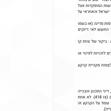
יהודה ושומרון והקמת יישובים חדשים תיעשה על "אדמות בבעלות המדינה", כלומר אדמות נטושות המופקדות אצל 
הממונה על הרכוש הממשלתי והנטוש באזור יהודה ושומרון המשמש כנציג של רשות מקרקעי ישראל והאחראי על 
המנהל האזרחי, האחראי על רישום חלק נכבד מהנכסים ביהודה ושומרון, מפעיל צוות לתיחום אדמות מדינה (או בשמו 
, לאור החשש לאי דיוקים 
לעתים (נדירות לשמחתנו),  בעלי נכסים ביהודה ושומרון נדרשים להתמודד עם תופעה מחרידה : ביקור של צוות קו 
בעקבות ביקור גורלי זה, ייתכן שבכל רגע נתון תוכל לעמוד דרישה מצד הרשויות או מצד הטוענים לזכויות לפינוי או 
בדיקה יסודית עובר למועד חתימת ההסכם יכולה לחסוך מכם את אי הנעימות הרבה שיכולה לצמוח מקניית קרקע 
אחת הבדיקות השגרתיות לפני רכישת נכס היא כמובן לבדוק קיומו של היתר בנייה. אך כאמור, דיני התכנון והבנייה 
ביהודה ושומרון אינם מתנהלים על פי הוראות הדין הישראלי ויש לפעול על פי צו תכנון ערים (צו 418). לא אחת 
אנחנו נתקלים בהיתרי בנייה שניתנו למפרע לאחר הליך אסדרה, כאשר הבית בגינו ניתן ההיתר עומד על הקרקע זה 
יה).