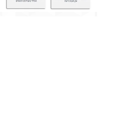
משרדנו בעל הידע והניסיון לערוך עבורכם
את ייפויי הכוח בהתאם לצרכים ולדרישות
האישיות שלכם. אנו מחויבים ללוות אתכם
לאורך כל התהליך במקצועיות וברגישות עד
לקבלת אישור משרד המשפטים.
התקשרו למשרדנו במספר :
02-3026472
או השאירו פרטים לקבלת
שיחת ייעוץ ראשונה ללא עלות.